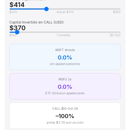
$414
$300
Actual $414
$650
Capital invertido en CALL (USD)
$370
$100
1 contrato
$5.000
MSFT directo
0.0%
sin apalancamiento
MSFU 2x
0.0%
ETF Direxion apalancado
CALL $30 Oct-26
–100%
prima $3.70 por acción