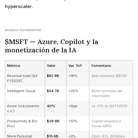
hyperscaler
.
Análisis fundamental
$MSFT — Azure, Copilot y la
monetización de la IA
Métrica
Valor
Var. YoY
Comentario
Revenue total (Q3
$82.9B
+18%
Beat consenso $81.5B
FY2026)
Intelligent Cloud
$34.7B
+30%
Motor principal del
crecimiento
Azure (crecimiento
40%
+9pp
vs. 31% en Q3 FY2025
c.c.)
Productivity & Biz
$29.9B
+10%
Copilot empieza a
Proc.
mover ARPU
More Personal
$13.6B
+3%
Xbox -5%, Windows