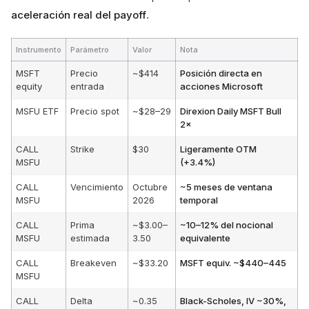
aceleración real del payoff
.
Instrumento
Parámetro
Valor
Nota
MSFT
Precio
~$414
Posición directa en
equity
entrada
acciones Microsoft
MSFU ETF
Precio spot
~$28–29
Direxion Daily MSFT Bull
2×
CALL
Strike
$30
Ligeramente OTM
MSFU
(+3.4%)
CALL
Vencimiento
Octubre
~5 meses de ventana
MSFU
2026
temporal
CALL
Prima
~$3.00–
~10–12% del nocional
MSFU
estimada
3.50
equivalente
CALL
Breakeven
~$33.20
MSFT equiv. ~$440–445
MSFU
CALL
Delta
~0.35
Black-Scholes, IV ~30%,