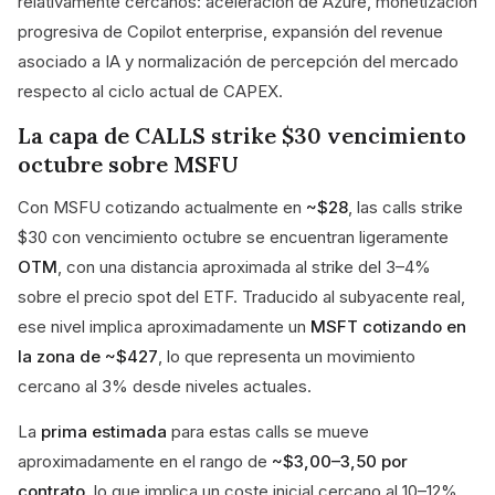
relativamente cercanos: aceleración de Azure, monetización
progresiva de Copilot enterprise, expansión del revenue
asociado a IA y normalización de percepción del mercado
respecto al ciclo actual de CAPEX.
La capa de CALLS strike $30 vencimiento
octubre sobre MSFU
Con MSFU cotizando actualmente en
~$28
, las calls strike
$30 con vencimiento octubre se encuentran ligeramente
OTM
, con una distancia aproximada al strike del 3–4%
sobre el precio spot del ETF. Traducido al subyacente real,
ese nivel implica aproximadamente un
MSFT cotizando en
la zona de ~$427
, lo que representa un movimiento
cercano al 3% desde niveles actuales.
La
prima estimada
para estas calls se mueve
aproximadamente en el rango de
~$3,00–3,50 por
contrato
, lo que implica un coste inicial cercano al 10–12%