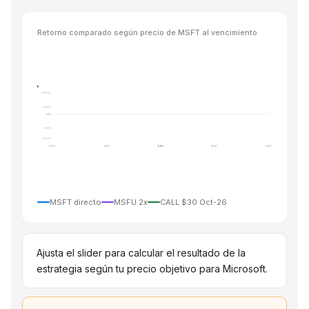
Retorno comparado según precio de MSFT al vencimiento
+300%
+150%
0%
–50%
–100%
$300
$380
$460
$540
$620
MSFT directo
MSFU 2x
CALL $30 Oct-26
Ajusta el slider para calcular el resultado de la
estrategia según tu precio objetivo para Microsoft.