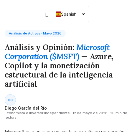
Spanish
English
German
Análisis de Activos · Mayo 2026
French
Análisis y Opinión:
Microsoft
Corporation ($MSFT)
— Azure,
Copilot y la monetización
estructural de la inteligencia
artificial
DG
Diego García del Río
Economista e inversor independiente ·
12 de mayo de 2026
· 28 min de
lectura
Microsoft
está entrando en una fase extraña de percepción