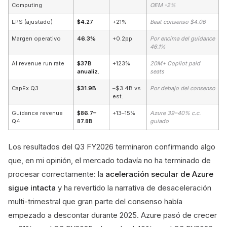
Computing
OEM -2%
EPS (ajustado)
$4.27
+21%
Beat consenso $4.06
Margen operativo
46.3%
+0.2pp
Por encima del guidance
46.1%
AI revenue run rate
$37B
+123%
20M+ Copilot paid
anualiz.
seats
CapEx Q3
$31.9B
–$3.4B vs
Por debajo del consenso
est.
Guidance revenue
$86.7–
+13–15%
Azure 39–40% c.c.
Q4
87.8B
guiado
Los resultados del Q3 FY2026 terminaron confirmando algo
que, en mi opinión, el mercado todavía no ha terminado de
procesar correctamente: la
aceleración secular de Azure
sigue intacta
y ha revertido la narrativa de desaceleración
multi-trimestral que gran parte del consenso había
empezado a descontar durante 2025. Azure pasó de crecer