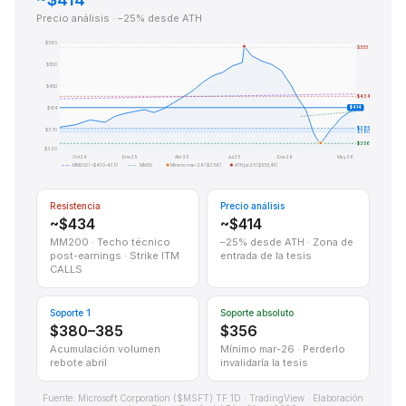
Precio análisis · –25% desde ATH
$560
$555
$500
$450
$434
$414
$414
$385
$370
$380
$356
$330
Oct 24
Ene 25
Abr 25
Jul 25
Ene 26
May 26
MM200 (~$430–435)
MM50
Mínimo mar-26 ($356)
ATH jul-25 ($555,45)
Resistencia
Precio análisis
~$434
~$414
MM200 · Techo técnico
–25% desde ATH · Zona de
post-earnings · Strike ITM
entrada de la tesis
CALLS
Soporte 1
Soporte absoluto
$380–385
$356
Acumulación volumen
Mínimo mar-26 · Perderlo
rebote abril
invalidaría la tesis
Fuente: Microsoft Corporation ($MSFT) TF 1D · TradingView · Elaboración