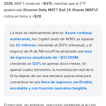
2026
, MSFT ronda los
~$415
, mientras que el ETF
apalancado
Direxion Daily MSFT Bull 2X Shares (MSFU)
cotiza en torno a
~$28
.
La tesis es relativamente directa:
Azure continúa
acelerando
, los Copilot seats de M365 ya superan
los
20 millones
creciendo al 250% interanual, y el
negocio de IA de Microsoft ha alcanzado una
tasa
de ingresos anualizada de ~$37.000M
,
creciendo un
123%
en apenas doce meses. En
apenas cuatro trimestres, la monetización real de la
IA ha dejado de ser una narrativa aspiracional para
convertirse en una
línea de ingresos verificable,
escalable y con tracción operativa tangible
.
El mercado, sin embargo, reaccionó vendiendo la acción