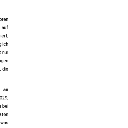
oren
 auf
iert,
lich
t nur
ngen
 die
n an
2029,
 bei
aten
 was