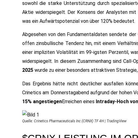
sowohl die starke Unterstützung durch spezialisier
Aktie widerspiegelt. Der Konsens der Analysten mit 
was ein Aufwärtspotenzial von über 120% bedeutet.
Abgesehen von den Fundamentaldaten sendete der Op
offen zinsbullische Tendenz hin, mit einem Verhältn
einer impliziten Volatilität im 99-igsten Perzentil,
widerspiegelt. In diesem Zusammenhang sind Call-Op
2025
wurde zu einer besonders attraktiven Strategie,
Das Ergebnis hätte nicht deutlicher ausfallen kön
Crinetics am Donnerstagabend aufgrund der hohen Vol
15% angestiegen
Erreichen eines
Intraday-Hoch vo
Quelle: Crinetics Pharmaceuticals Inc (CRNX) TF 4H | TradingView