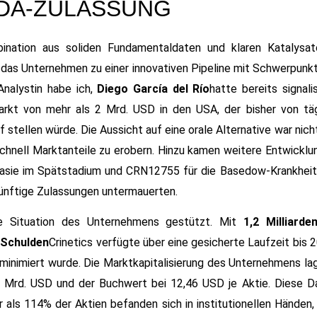
DA-ZULASSUNG
nation aus soliden Fundamentaldaten und klaren Katalysat
 das Unternehmen zu einer innovativen Pipeline mit Schwerpunkt
Analystin habe ich,
Diego García del Río
hatte bereits signalis
Markt von mehr als 2 Mrd. USD in den USA, der bisher von täg
 stellen würde. Die Aussicht auf eine orale Alternative war nich
chnell Marktanteile zu erobern. Hinzu kamen weitere Entwicklu
lasie im Spätstadium und CRN12755 für die Basedow-Krankheit,
 künftige Zulassungen untermauerten.
lle Situation des Unternehmens gestützt. Mit
1,2 Milliarde
n Schulden
Crinetics verfügte über eine gesicherte Laufzeit bis 
minimiert wurde. Die Marktkapitalisierung des Unternehmens lag
3 Mrd. USD und der Buchwert bei 12,46 USD je Aktie. Diese D
 als 114% der Aktien befanden sich in institutionellen Händen,