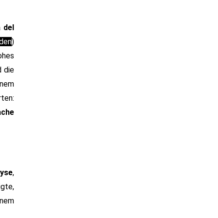
 del
den
)
hohes
 die
inem
rten:
ache
yse
,
gte,
inem