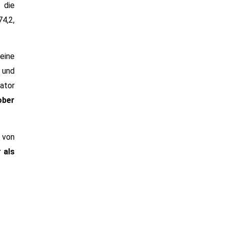
 die
4,2,
eine
 und
sator
ober
 von
 als