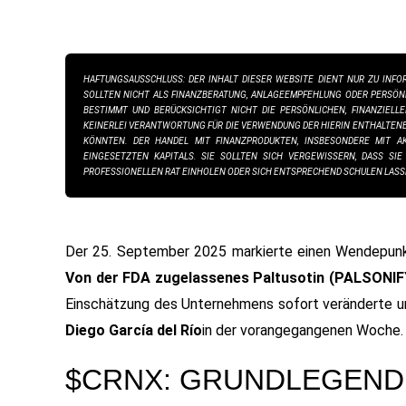
HAFTUNGSAUSSCHLUSS: DER INHALT DIESER WEBSITE DIENT NUR ZU IN
SOLLTEN NICHT ALS FINANZBERATUNG, ANLAGEEMPFEHLUNG ODER PERSÖNL
BESTIMMT UND BERÜCKSICHTIGT NICHT DIE PERSÖNLICHEN, FINANZIEL
KEINERLEI VERANTWORTUNG FÜR DIE VERWENDUNG DER HIERIN ENTHALTEN
KÖNNTEN. DER HANDEL MIT FINANZPRODUKTEN, INSBESONDERE MIT AKTI
INGESETZTEN KAPITALS. SIE SOLLTEN SICH VERGEWISSERN, DASS SIE D
ROFESSIONELLEN RAT EINHOLEN ODER SICH ENTSPRECHEND SCHULEN LASS
Der 25. September 2025 markierte einen Wendepun
Von der FDA zugelassenes Paltusotin (PALSONIF
Einschätzung des Unternehmens sofort veränderte und
Diego García del Río
in der vorangegangenen Woche.
$CRNX: GRUNDLEGEND