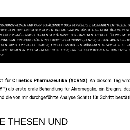
FORMATIONSZWECKEN UND KANN SCHÄTZUNGEN ODER PERSÖNLICHE MEINUNGEN ENTHALTEN. S
ICHE BERATUNG ANGESEHEN WERDEN. DAS MATERIAL IST FÜR DIE ALLGEMEINE ÖFFENTLICHKE
LEN ODER VERMÖGENSRECHTLICHEN VERHÄLTNISSE DES EINZELNEN. FOLGLICH ÜBERNEHME I
EN INFORMATIONEN ODER FÜR ENTSCHEIDUNGEN ODER KONSEQUENZEN, DIE SICH DARAUS ERGEB
EN, BIRGT ERHEBLICHE RISIKEN, EINSCHLIESSLICH DES MÖGLICHEN TOTALVERLUSTES DES
IESE RISIKEN IN VOLLEM UMFANG VERSTEHEN, UND ERFORDERLICHENFALLS QUALIFIZIERTEN
EN.
kt für
Crinetics Pharmazeutika ($CRNX)
. An diesem Tag wird
Y™)
als erste orale Behandlung für Akromegalie, ein Ereignis, da
 die von mir durchgeführte Analyse Schritt für Schritt bestäti
E THESEN UND