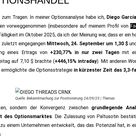
PTIONSHANDEL
 zum Tragen. In meiner Optionsanalyse habe ich,
Diego García
rken vorweggenommen (insbesondere auf meinem Profil von
Fä
älligkeit im Oktober 2025, da ich der Meinung war, dass er ein 
on zuletzt eingegangen
Mittwoch, 24. September um 1,30 $
und
ung eines Ertrags von
+230,77% in nur zwei Tagen
mit e
itag auf 7,10 $ brachte (
+446,15% intraday
). Mit anderen Wo
 ermöglichte die Optionsstrategie
in kürzester Zeit das 3,3-f
Quelle: Bekanntmachung zur Positionierung 24/09/25
|
Thema
s
nken, sondern der Konvergenz zwischen
grundlegende Anal
rt des Optionsmarktes
. Die Zulassung von Paltusotin bestäti
zu einem Unternehmen entwickelt, das das Potenzial hat, in e
.