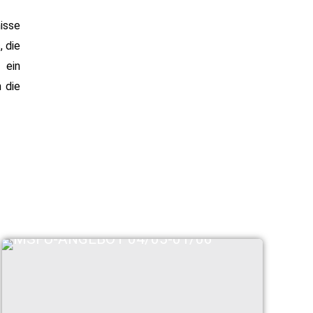
isse
 die
t ein
 die