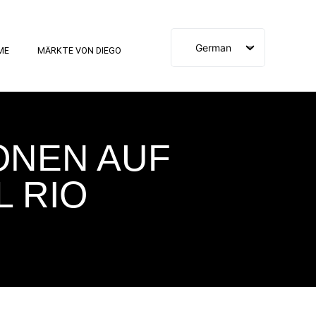
German
ME
MÄRKTE VON DIEGO
Spanish
English
French
ONEN AUF
L RIO