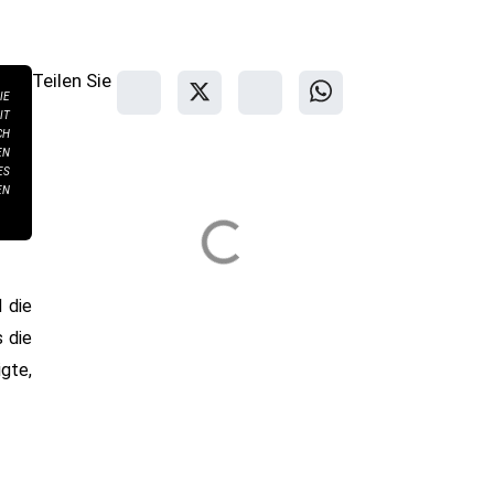
Teilen Sie
IE
IT
CH
INHALTSVERZEICHNIS
EN
 E
 P
 die
s die
gte,