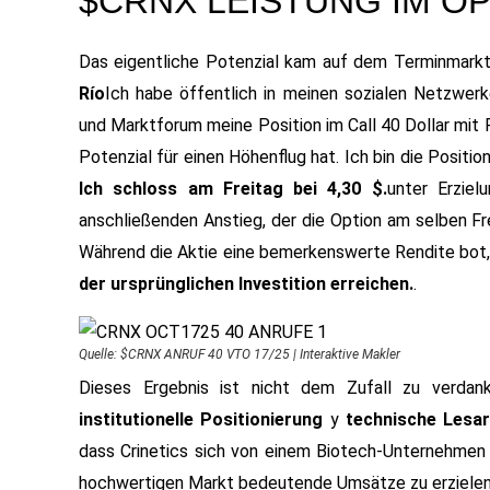
$CRNX LEISTUNG IM O
Das eigentliche Potenzial kam auf dem Terminmarkt
Río
Ich habe öffentlich in meinen sozialen Netzwe
und Marktforum meine Position im Call 40 Dollar mit F
Potenzial für einen Höhenflug hat. Ich bin die Positi
Ich schloss am Freitag bei 4,30 $.
unter Erziel
anschließenden Anstieg, der die Option am selben Fre
Während die Aktie eine bemerkenswerte Rendite bot,
der ursprünglichen Investition erreichen.
.
Quelle:
$CRNX ANRUF 40 VTO 17/25
|
Interaktive Makler
Dieses Ergebnis ist nicht dem Zufall zu verda
institutionelle Positionierung
y
technische Lesa
dass Crinetics sich von einem Biotech-Unternehmen 
hochwertigen Markt bedeutende Umsätze zu erzielen